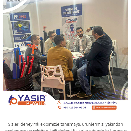
Sizleri deneyimli ekibimizle tanışmaya, ürünlerimizi yakından
incelemeye ve sektörle ilgili değerli fikir alışverişinde bulunmaya