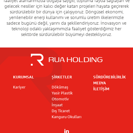
faaliyet alanlarımızda doğaya saygılı, topluma fayda sağlayan ve
gelecek nesiller için kalıcı değer katan projeleri hayata geçirerek
sürdürülebilir bir dünya için çalışıyoruz. Döngüsel ekonomi,
yenilenebilir enerji kullanımı ve sorumlu üretim ilkelerimizle
sadece bugünü değil, yarını da şekillendiriyoruz. İnovasyon ve
teknoloji odaklı yaklaşımımızla faaliyet gösterdiğimiz her
sektörde sürdürülebilir büyümeyi destekliyoruz.
KURUMSAL
ŞİRKETLER
SÜRDÜREBİLİRLİK
MEDYA
Kariyer
Dökümaş
İLETİŞİM
Yasir Plastik
Otomotiv
İnşaat
Dış Ticaret
Kanguru Okulları